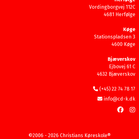
Vordingborgvej 112C
4681 Herfølge
Køge
Stationspladsen 3
4600 Køge
Bjæverskov
Ejbovej 61 C
4632 Bjæverskov
(+45) 22 74 78 17
info@cd-k.dk
©2006 - 2026 Christians Køreskole®