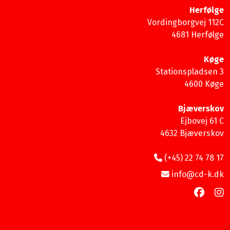
Herfølge
Vordingborgvej 112C
4681 Herfølge
Køge
Stationspladsen 3
4600 Køge
Bjæverskov
Ejbovej 61 C
4632 Bjæverskov
(+45) 22 74 78 17
info@cd-k.dk